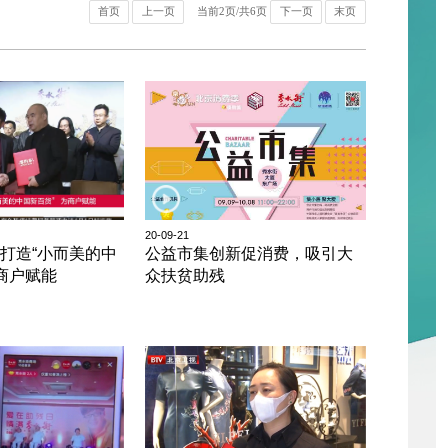
首页
上一页
当前
2
页/共
6
页
下一页
末页
20-09-21
街打造“小而美的中
公益市集创新促消费，吸引大
为商户赋能
众扶贫助残