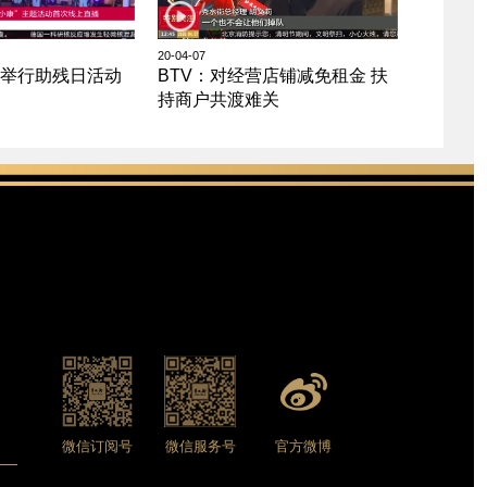
20-04-07
街举行助残日活动
BTV：对经营店铺减免租金 扶
持商户共渡难关
微信订阅号
微信服务号
官方微博