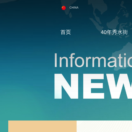
CHINA
首页
40年秀水街
品牌故事
秀水街商业
新闻动态
选商手册
人才理念
集团荣誉墙
品质中国
媒体视频
团队建设
创始人
集团拓展
名人堂
人才招聘
媒体垂询
联系我们