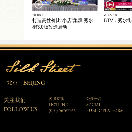
20-08-16
20-05-18
打造高性价比“小店”集群 秀水
BTV：秀水
街3.0版改造启动
客服专线
公众平台
关注我们
HOTLINE
SOCIAL
FOLLOW US
(010)-56767766
PUBLIC PLATFORM