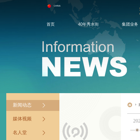
CHINA
首页
40年秀水街
集团业务
品牌故事
秀水街商业
新闻动态
选商手册
人才理念
集团荣誉墙
品质中国
媒体视频
团队建设
创始人
集团拓展
名人堂
人才招聘
媒体垂询
联系我们
新闻动态
媒体视频
20
名人堂