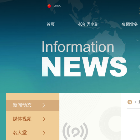
CHINA
首页
40年秀水街
集团业务
品牌故事
秀水街商业
新闻动态
选商手册
人才理念
集团荣誉墙
品质中国
媒体视频
团队建设
创始人
集团拓展
名人堂
人才招聘
媒体垂询
联系我们
新闻动态
媒体视频
名人堂